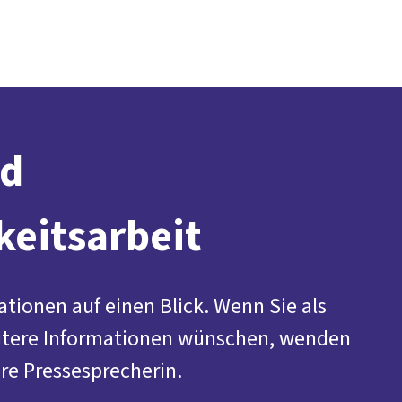
Presse
Kontakt
DGB-Hauptseite
Über uns
Themen
Politik vor Ort
Service
Mitmachen
nd
keitsarbeit
ationen auf einen Blick. Wenn Sie als
itere Informationen wünschen, wenden
ere Pressesprecherin.