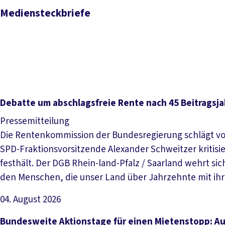
Mediensteckbriefe
Mediensteckbriefe
Debatte um abschlagsfreie Rente nach 45 Beitragsjah
Pressemitteilung
Die Rentenkommission der Bundesregierung schlägt vor,
SPD-Fraktionsvorsitzende Alexander Schweitzer kritisi
festhält. Der DGB Rhein-land-Pfalz / Saarland wehrt si
den Menschen, die unser Land über Jahrzehnte mit ihr
04. August 2026
Artikel lesen
Bundesweite Aktionstage für einen Mietenstopp: Auch