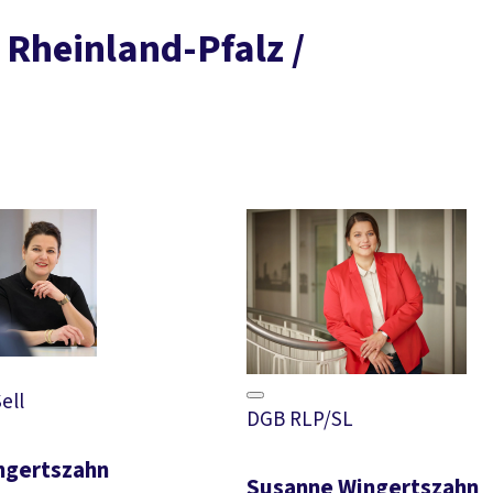
 Rheinland-Pfalz /
ell
DGB RLP/SL
ngertszahn
Susanne Wingertszahn