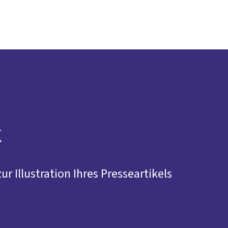
Presse
Kontakt
DGB-Hauptseite
Über uns
Themen
Politik vor Ort
Service
Mitmachen
k
ur Illustration Ihres Presseartikels