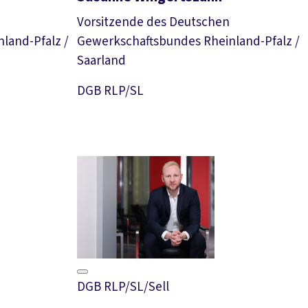
Vorsitzende des Deutschen
land-Pfalz /
Gewerkschaftsbundes Rheinland-Pfalz /
Saarland
Download Foto
DGB RLP/SL
DGB RLP/SL/Sell