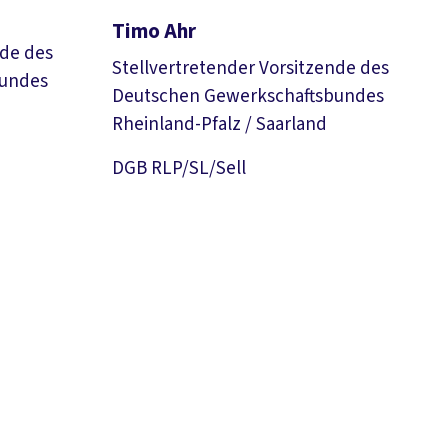
Timo Ahr
nde des
Stellvertretender Vorsitzende des
bundes
Deutschen Gewerkschaftsbundes
Rheinland-Pfalz / Saarland
Foto
Download Foto
DGB RLP/SL/Sell