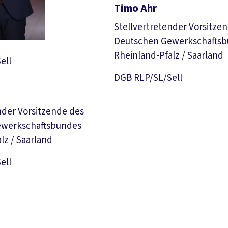
Timo Ahr
Stellvertretender Vorsitze
Deutschen Gewerkschafts
Rheinland-Pfalz / Saarland
ell
Download 
DGB RLP/SL/Sell
nder Vorsitzende des
ewerkschaftsbundes
lz / Saarland
Download Foto
ell