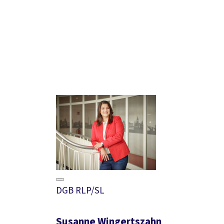
DGB RLP/SL
Susanne Wingertszahn