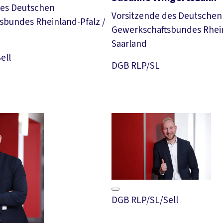
des Deutschen
Vorsitzende des Deutschen
sbundes Rheinland-Pfalz /
Gewerkschaftsbundes Rhein
Saarland
Download Foto
ell
Download Foto
DGB RLP/SL
DGB RLP/SL/Sell