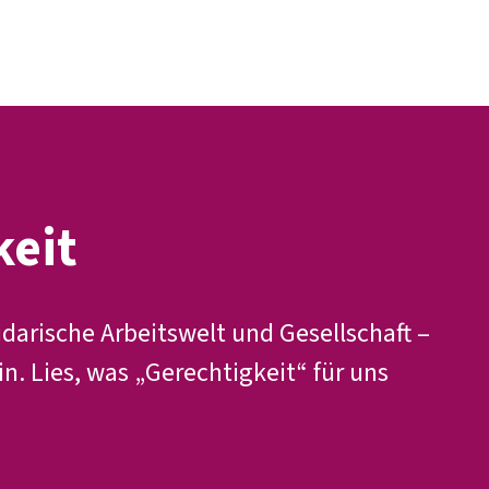
Presse
Kontakt
DGB-Hauptseite
Über uns
Themen
Politik vor Ort
Service
Mitmachen
keit
idarische Arbeitswelt und Gesellschaft –
in. Lies, was „Gerechtigkeit“ für uns