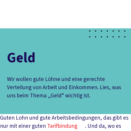
Presse
Kontakt
DGB-Hauptseite
Über uns
Themen
Politik vor Ort
Service
Mitmachen
Geld
Wir wollen gute Löhne und eine gerechte
Verteilung von Arbeit und Einkommen. Lies, was
uns beim Thema „Geld“ wichtig ist.
Guten Lohn und gute Arbeitsbedingungen, das gibt es
nur mit einer guten
Tarifbindung
. Und da, wo es