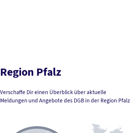
Presse
Kontakt
DGB-Hauptseite
Inhaltsverzeichnis
Über uns
Themen
Stark und aktiv in Pfalz
Unser Team
Aktuelle
Politik vor Ort
Service
Meldungen
Kreis- und Stadtverbände
Aktuelle Termine
Gewerkschaften vor Ort
Mitmachen
Region Pfalz
Verschaffe Dir einen Überblick über aktuelle
Meldungen und Angebote des DGB in der Region Pfalz