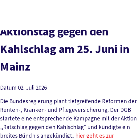
Presse
Kontakt
DGB-Hauptseite
Über uns
Themen
Aktionstag gegen den
Politik vor Ort
Service
Kahlschlag am 25. Juni in
Mitmachen
Mainz
Datum
02. Juli 2026
Die Bundesregierung plant tiefgreifende Reformen der
Renten-, Kranken- und Pflegeversicherung. Der DGB
startete eine entsprechende Kampagne mit der Aktion
„Ratschlag gegen den Kahlschlag“ und kündigte ein
breites Bündnis angekündigt,
hier geht es zur