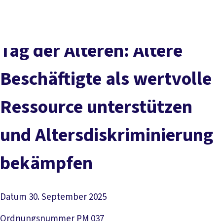
Presse
Kontakt
DGB-Hauptseite
Über uns
Themen
Tag der Älteren: Ältere
Politik vor Ort
Service
Beschäftigte als wertvolle
Mitmachen
Ressource unterstützen
und Altersdiskriminierung
bekämpfen
Datum
30. September 2025
Ordnungsnummer
PM 037