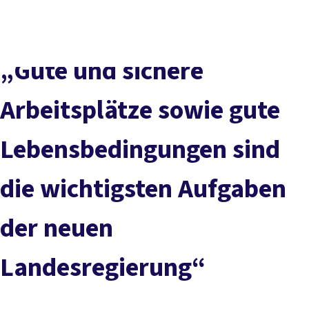
Presse
Kontakt
DGB-Hauptseite
Über uns
Themen
„Gute und sichere
Politik vor Ort
Service
Arbeitsplätze sowie gute
Mitmachen
Lebensbedingungen sind
die wichtigsten Aufgaben
der neuen
Landesregierung“