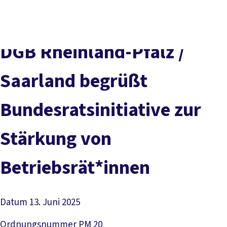
Presse
Kontakt
DGB-Hauptseite
Über uns
Themen
DGB Rheinland-Pfalz /
Politik vor Ort
Service
Saarland begrüßt
Mitmachen
Bundesratsinitiative zur
Stärkung von
Betriebsrät*innen
Datum
13. Juni 2025
Ordnungsnummer
PM 20