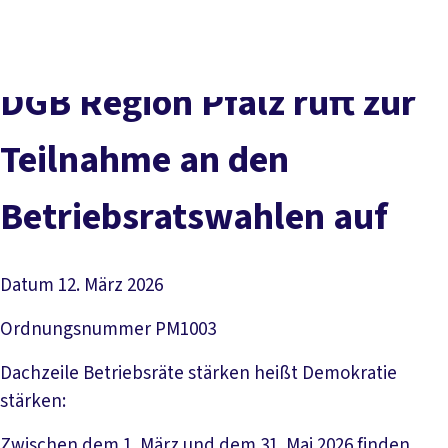
Presse
Kontakt
DGB-Hauptseite
Über uns
Themen
DGB Region Pfalz ruft zur
Politik vor Ort
Service
Teilnahme an den
Mitmachen
Betriebsratswahlen auf
Datum
12. März 2026
Ordnungsnummer
PM1003
Dachzeile
Betriebsräte stärken heißt Demokratie
stärken:
Zwischen dem 1. März und dem 31. Mai 2026 finden