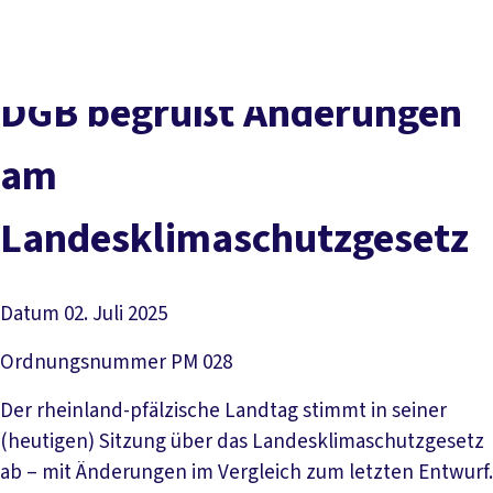
Presse
Kontakt
DGB-Hauptseite
Über uns
Themen
DGB begrüßt Änderungen
Politik vor Ort
Service
am
Mitmachen
Landesklimaschutzgesetz
Datum
02. Juli 2025
Ordnungsnummer
PM 028
Der rheinland-pfälzische Landtag stimmt in seiner
(heutigen) Sitzung über das Landesklimaschutzgesetz
ab – mit Änderungen im Vergleich zum letzten Entwurf.