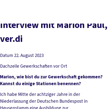
Presse
Kontakt
DGB-Hauptseite
Über uns
Themen
In­ter­view mit Ma­ri­on Paul,
Politik vor Ort
Service
ver­.­di
Mitmachen
Datum
22. August 2023
Dachzeile
Gewerkschaften vor Ort
Marion, wie bist du zur Gewerkschaft gekommen?
Kannst du einige Stationen benennen?
Ich habe Mitte der achtziger Jahre in der
Niederlassung der Deutschen Bundespost in
Heusenstamm eine Ausbildung zur