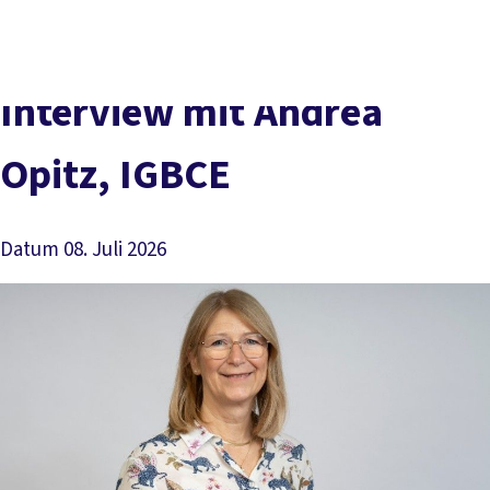
Presse
Kontakt
DGB-Hauptseite
Über uns
Themen
Interview mit Andrea
Politik vor Ort
Service
Opitz, IGBCE
Mitmachen
Datum
08. Juli 2026