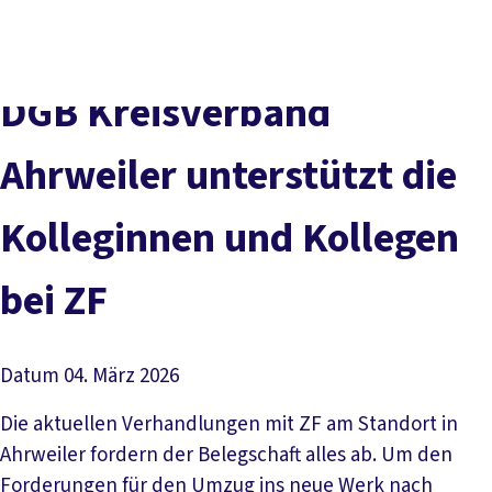
Presse
Kontakt
DGB-Hauptseite
Über uns
Themen
DGB Kreisverband
Politik vor Ort
Service
Ahrweiler unterstützt die
Mitmachen
Kolleginnen und Kollegen
bei ZF
Datum
04. März 2026
Die aktuellen Verhandlungen mit ZF am Standort in
Ahrweiler fordern der Belegschaft alles ab. Um den
Forderungen für den Umzug ins neue Werk nach